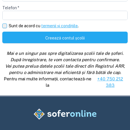
Telefon
*
Sunt de acord cu
termenii și condițiile
.
Creează contul școlii
Mai e un singur pas spre digitalizarea școlii tale de șoferi.
După înregistrare, te vom contacta pentru confirmare.
Vei putea prelua datele școlii tale direct din Registrul ARR,
pentru o administrare mai eficientă și fără bătăi de cap.
Pentru mai multe informații, contactează-ne
+40 750 212
la
383