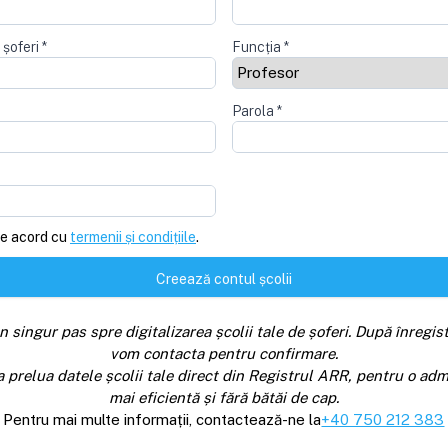
 șoferi
*
Funcția
*
Parola
*
e acord cu
termenii și condițiile
.
Creează contul școlii
n singur pas spre digitalizarea școlii tale de șoferi. După înregist
vom contacta pentru confirmare.
a prelua datele școlii tale direct din Registrul ARR, pentru o adm
mai eficientă și fără bătăi de cap.
Pentru mai multe informații, contactează-ne la
+40 750 212 383