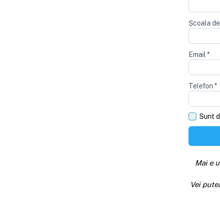
Școala de
Email
*
Telefon
*
Sunt d
Mai e u
Vei pute