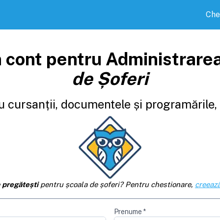
Che
 cont pentru Administrare
de Șoferi
 cursanții, documentele și programările, d
e
pregătești
pentru școala de șoferi? Pentru chestionare,
creează
Prenume
*