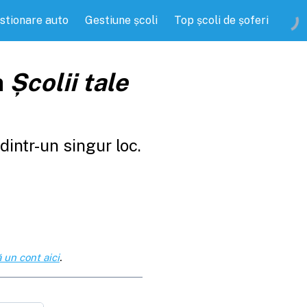
stionare auto
Gestiune școli
Top școli de șoferi
a
Școlii tale
intr-un singur loc.
 un cont aici
.