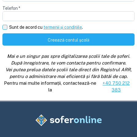
Telefon
*
Sunt de acord cu
termenii și condițiile
.
Creează contul școlii
Mai e un singur pas spre digitalizarea școlii tale de șoferi.
După înregistrare, te vom contacta pentru confirmare.
Vei putea prelua datele școlii tale direct din Registrul ARR,
pentru o administrare mai eficientă și fără bătăi de cap.
Pentru mai multe informații, contactează-ne
+40 750 212
la
383