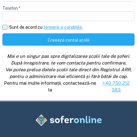
Telefon
*
Sunt de acord cu
termenii și condițiile
.
Creează contul școlii
Mai e un singur pas spre digitalizarea școlii tale de șoferi.
După înregistrare, te vom contacta pentru confirmare.
Vei putea prelua datele școlii tale direct din Registrul ARR,
pentru o administrare mai eficientă și fără bătăi de cap.
Pentru mai multe informații, contactează-ne
+40 750 212
la
383