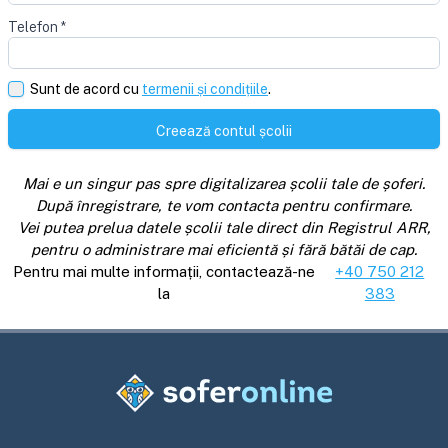
Telefon
*
Sunt de acord cu
termenii și condițiile
.
Creează contul școlii
Mai e un singur pas spre digitalizarea școlii tale de șoferi.
După înregistrare, te vom contacta pentru confirmare.
Vei putea prelua datele școlii tale direct din Registrul ARR,
pentru o administrare mai eficientă și fără bătăi de cap.
Pentru mai multe informații, contactează-ne
+40 750 212
la
383