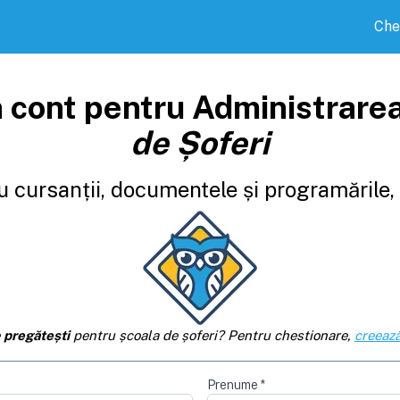
Che
 cont pentru Administrare
de Șoferi
 cursanții, documentele și programările, d
e
pregătești
pentru școala de șoferi? Pentru chestionare,
creează
Prenume
*