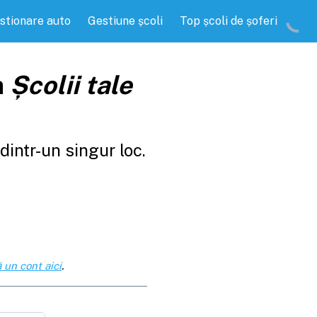
stionare auto
Gestiune școli
Top școli de șoferi
a
Școlii tale
intr-un singur loc.
 un cont aici
.