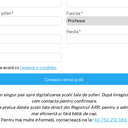
 șoferi
*
Funcția
*
Parola
*
e acord cu
termenii și condițiile
.
Creează contul școlii
n singur pas spre digitalizarea școlii tale de șoferi. După înregist
vom contacta pentru confirmare.
a prelua datele școlii tale direct din Registrul ARR, pentru o adm
mai eficientă și fără bătăi de cap.
Pentru mai multe informații, contactează-ne la
+40 750 212 383