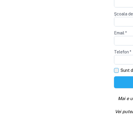
Școala de
Email
*
Telefon
*
Sunt d
Mai e u
Vei pute