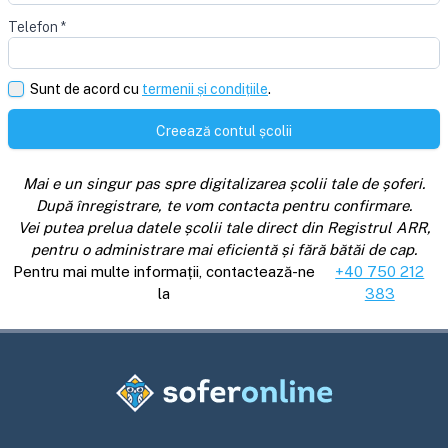
Telefon
*
Sunt de acord cu
termenii și condițiile
.
Creează contul școlii
Mai e un singur pas spre digitalizarea școlii tale de șoferi.
După înregistrare, te vom contacta pentru confirmare.
Vei putea prelua datele școlii tale direct din Registrul ARR,
pentru o administrare mai eficientă și fără bătăi de cap.
Pentru mai multe informații, contactează-ne
+40 750 212
la
383