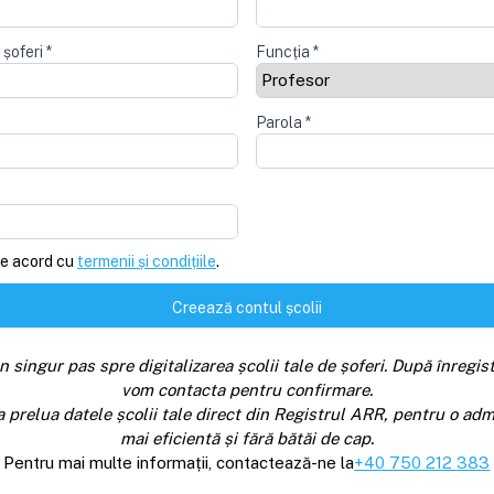
 șoferi
*
Funcția
*
Parola
*
e acord cu
termenii și condițiile
.
Creează contul școlii
n singur pas spre digitalizarea școlii tale de șoferi. După înregist
vom contacta pentru confirmare.
a prelua datele școlii tale direct din Registrul ARR, pentru o adm
mai eficientă și fără bătăi de cap.
Pentru mai multe informații, contactează-ne la
+40 750 212 383