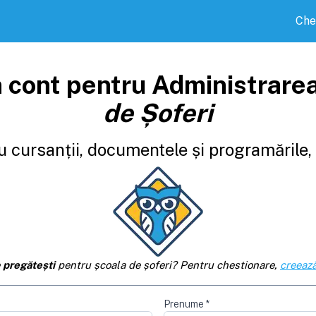
Che
 cont pentru Administrare
de Șoferi
 cursanții, documentele și programările, d
e
pregătești
pentru școala de șoferi? Pentru chestionare,
creează
Prenume
*