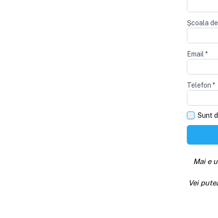
Școala de
Email
*
Telefon
*
Sunt d
Mai e u
Vei pute