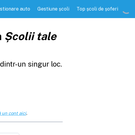
stionare auto
Gestiune școli
Top școli de șoferi
a
Școlii tale
intr-un singur loc.
 un cont aici
.