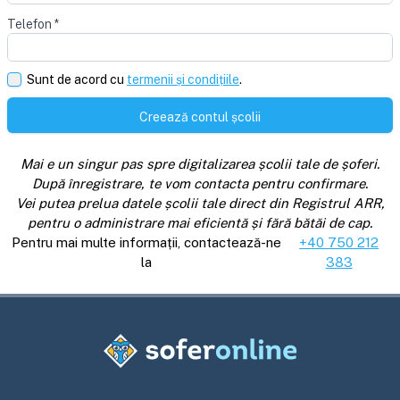
Telefon
*
Sunt de acord cu
termenii și condițiile
.
Creează contul școlii
Mai e un singur pas spre digitalizarea școlii tale de șoferi.
După înregistrare, te vom contacta pentru confirmare.
Vei putea prelua datele școlii tale direct din Registrul ARR,
pentru o administrare mai eficientă și fără bătăi de cap.
Pentru mai multe informații, contactează-ne
+40 750 212
la
383