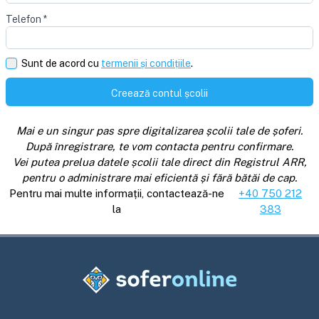
Telefon
*
Sunt de acord cu
termenii și condițiile
.
Creează contul școlii
Mai e un singur pas spre digitalizarea școlii tale de șoferi.
După înregistrare, te vom contacta pentru confirmare.
Vei putea prelua datele școlii tale direct din Registrul ARR,
pentru o administrare mai eficientă și fără bătăi de cap.
Pentru mai multe informații, contactează-ne
+40 750 212
la
383