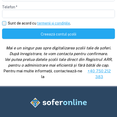
Telefon
*
Sunt de acord cu
termenii și condițiile
.
Creează contul școlii
Mai e un singur pas spre digitalizarea școlii tale de șoferi.
După înregistrare, te vom contacta pentru confirmare.
Vei putea prelua datele școlii tale direct din Registrul ARR,
pentru o administrare mai eficientă și fără bătăi de cap.
Pentru mai multe informații, contactează-ne
+40 750 212
la
383