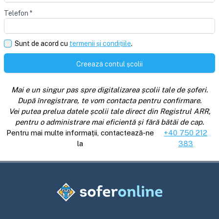
Telefon
*
Sunt de acord cu
termenii și condițiile
.
Creează contul școlii
Mai e un singur pas spre digitalizarea școlii tale de șoferi.
După înregistrare, te vom contacta pentru confirmare.
Vei putea prelua datele școlii tale direct din Registrul ARR,
pentru o administrare mai eficientă și fără bătăi de cap.
Pentru mai multe informații, contactează-ne
+40 750 212
la
383