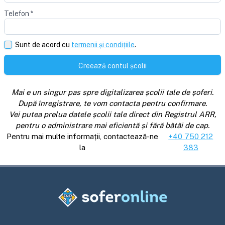
Telefon
*
Sunt de acord cu
termenii și condițiile
.
Creează contul școlii
Mai e un singur pas spre digitalizarea școlii tale de șoferi.
După înregistrare, te vom contacta pentru confirmare.
Vei putea prelua datele școlii tale direct din Registrul ARR,
pentru o administrare mai eficientă și fără bătăi de cap.
Pentru mai multe informații, contactează-ne
+40 750 212
la
383