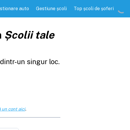
stionare auto
Gestiune școli
Top școli de șoferi
a
Școlii tale
intr-un singur loc.
 un cont aici
.