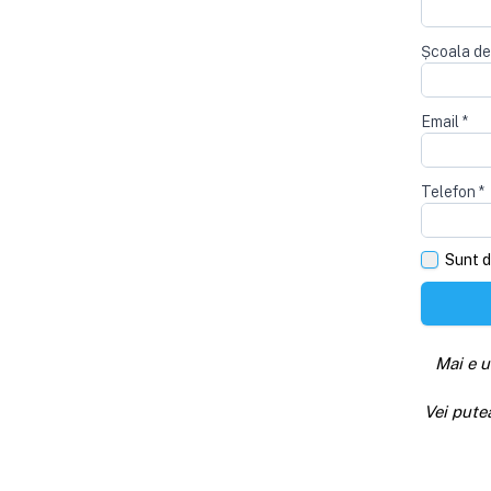
Școala de
Email
*
Telefon
*
Sunt d
Mai e u
Vei pute