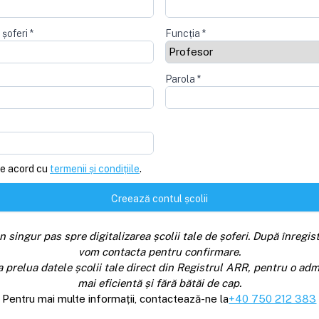
 șoferi
*
Funcția
*
Parola
*
e acord cu
termenii și condițiile
.
Creează contul școlii
n singur pas spre digitalizarea școlii tale de șoferi. După înregist
vom contacta pentru confirmare.
a prelua datele școlii tale direct din Registrul ARR, pentru o adm
mai eficientă și fără bătăi de cap.
Pentru mai multe informații, contactează-ne la
+40 750 212 383