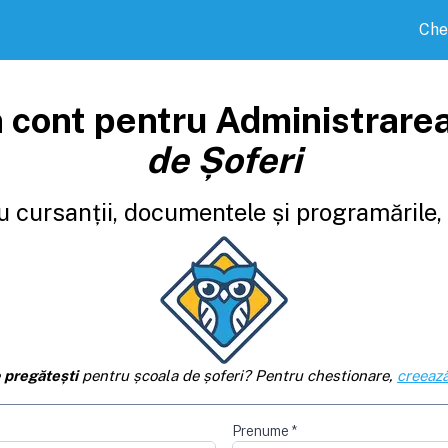
Che
 cont pentru Administrare
de Șoferi
 cursanții, documentele și programările, d
e
pregătești
pentru școala de șoferi? Pentru chestionare,
creează
Prenume
*