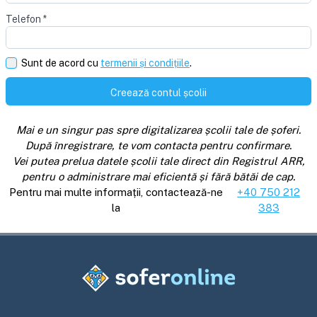
Telefon
*
Sunt de acord cu
termenii și condițiile
.
Creează contul școlii
Mai e un singur pas spre digitalizarea școlii tale de șoferi.
După înregistrare, te vom contacta pentru confirmare.
Vei putea prelua datele școlii tale direct din Registrul ARR,
pentru o administrare mai eficientă și fără bătăi de cap.
Pentru mai multe informații, contactează-ne
+40 750 212
la
383