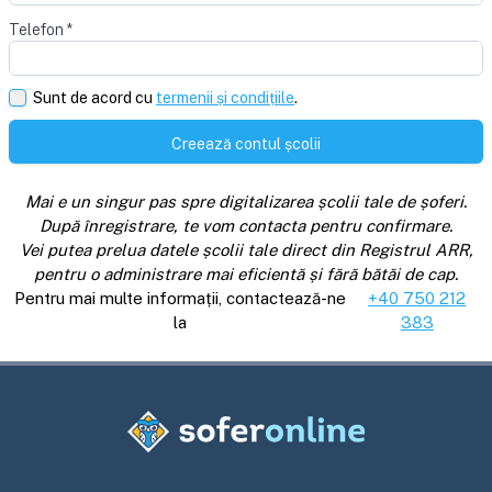
Telefon
*
Sunt de acord cu
termenii și condițiile
.
Creează contul școlii
Mai e un singur pas spre digitalizarea școlii tale de șoferi.
După înregistrare, te vom contacta pentru confirmare.
Vei putea prelua datele școlii tale direct din Registrul ARR,
pentru o administrare mai eficientă și fără bătăi de cap.
Pentru mai multe informații, contactează-ne
+40 750 212
la
383