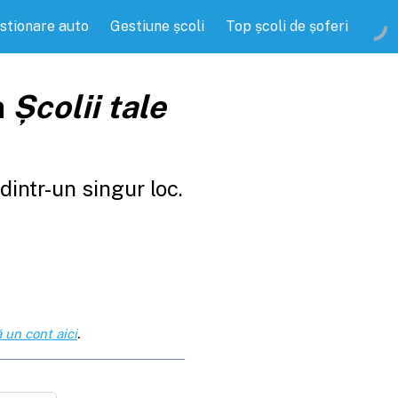
stionare auto
Gestiune școli
Top școli de șoferi
a
Școlii tale
intr-un singur loc.
 un cont aici
.