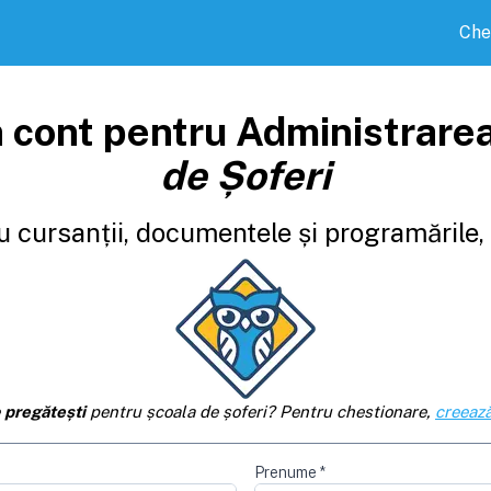
Che
 cont pentru Administrare
de Șoferi
 cursanții, documentele și programările, d
e
pregătești
pentru școala de șoferi? Pentru chestionare,
creează
Prenume
*