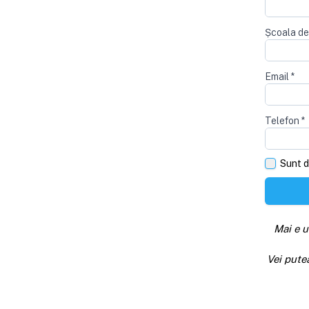
Școala de
Email
*
Telefon
*
Sunt d
Mai e u
Vei pute