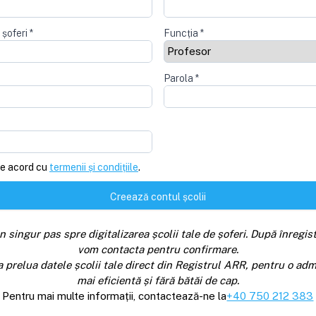
 șoferi
*
Funcția
*
Parola
*
e acord cu
termenii și condițiile
.
Creează contul școlii
n singur pas spre digitalizarea școlii tale de șoferi. După înregist
vom contacta pentru confirmare.
a prelua datele școlii tale direct din Registrul ARR, pentru o adm
mai eficientă și fără bătăi de cap.
Pentru mai multe informații, contactează-ne la
+40 750 212 383