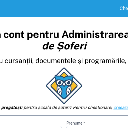
Che
 cont pentru Administrare
de Șoferi
 cursanții, documentele și programările, d
e
pregătești
pentru școala de șoferi? Pentru chestionare,
creează
Prenume
*