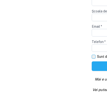
Școala de
Email
*
Telefon
*
Sunt d
Mai e u
Vei pute