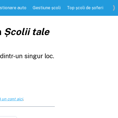
stionare auto
Gestiune școli
Top școli de șoferi
a
Școlii tale
intr-un singur loc.
 un cont aici
.