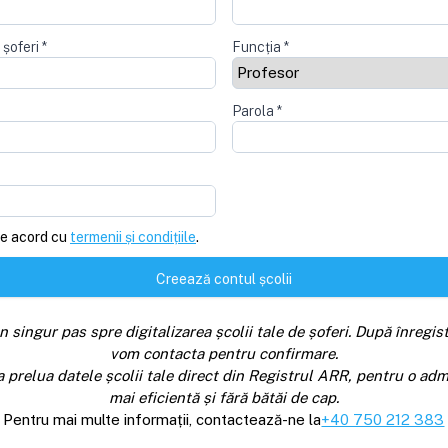
 șoferi
*
Funcția
*
Parola
*
e acord cu
termenii și condițiile
.
Creează contul școlii
n singur pas spre digitalizarea școlii tale de șoferi. După înregist
vom contacta pentru confirmare.
a prelua datele școlii tale direct din Registrul ARR, pentru o adm
mai eficientă și fără bătăi de cap.
Pentru mai multe informații, contactează-ne la
+40 750 212 383