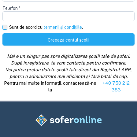
Telefon
*
Sunt de acord cu
termenii și condițiile
.
Creează contul școlii
Mai e un singur pas spre digitalizarea școlii tale de șoferi.
După înregistrare, te vom contacta pentru confirmare.
Vei putea prelua datele școlii tale direct din Registrul ARR,
pentru o administrare mai eficientă și fără bătăi de cap.
Pentru mai multe informații, contactează-ne
+40 750 212
la
383