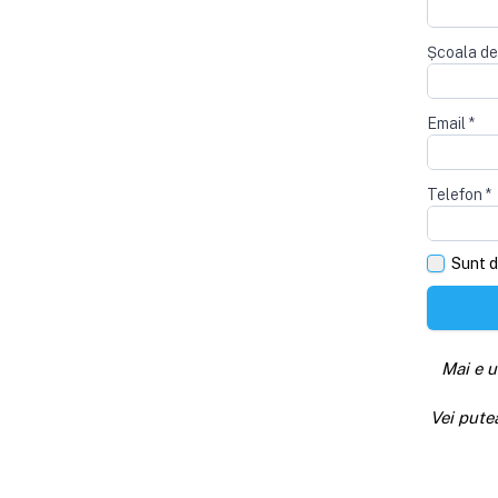
Școala de
Email
*
Telefon
*
Sunt d
Mai e u
Vei pute