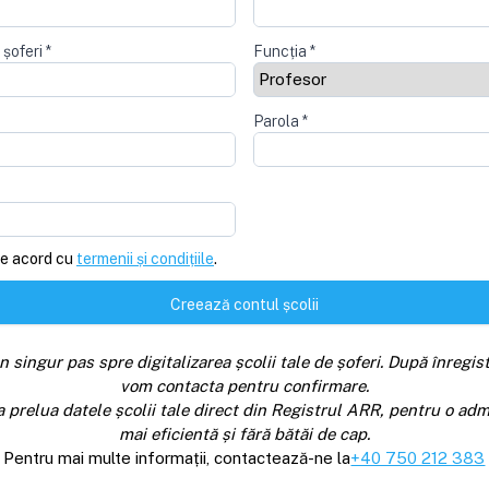
 șoferi
*
Funcția
*
Parola
*
e acord cu
termenii și condițiile
.
Creează contul școlii
n singur pas spre digitalizarea școlii tale de șoferi. După înregist
vom contacta pentru confirmare.
a prelua datele școlii tale direct din Registrul ARR, pentru o adm
mai eficientă și fără bătăi de cap.
Pentru mai multe informații, contactează-ne la
+40 750 212 383