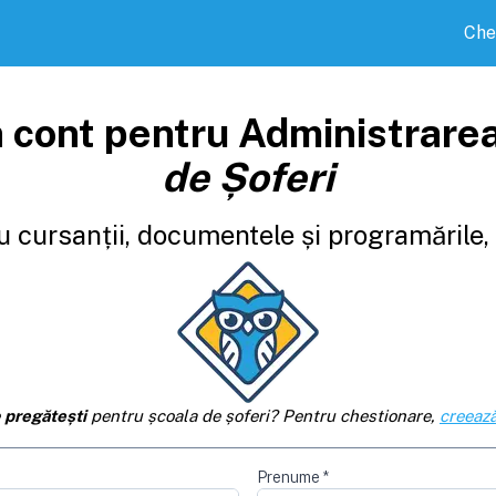
Che
 cont pentru Administrare
de Șoferi
 cursanții, documentele și programările, d
e
pregătești
pentru școala de șoferi? Pentru chestionare,
creează
Prenume
*