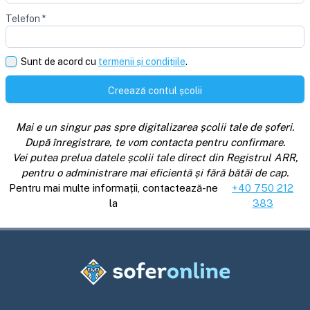
Telefon
*
Sunt de acord cu
termenii și condițiile
.
Creează contul școlii
Mai e un singur pas spre digitalizarea școlii tale de șoferi.
După înregistrare, te vom contacta pentru confirmare.
Vei putea prelua datele școlii tale direct din Registrul ARR,
pentru o administrare mai eficientă și fără bătăi de cap.
Pentru mai multe informații, contactează-ne
+40 750 212
la
383