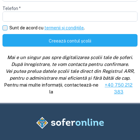
Telefon
*
Sunt de acord cu
termenii și condițiile
.
Creează contul școlii
Mai e un singur pas spre digitalizarea școlii tale de șoferi.
După înregistrare, te vom contacta pentru confirmare.
Vei putea prelua datele școlii tale direct din Registrul ARR,
pentru o administrare mai eficientă și fără bătăi de cap.
Pentru mai multe informații, contactează-ne
+40 750 212
la
383