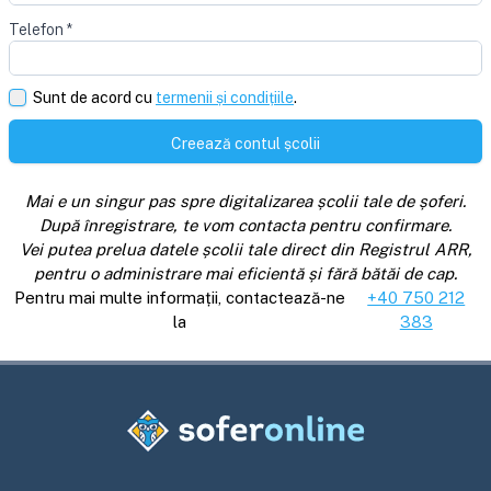
Telefon
*
Sunt de acord cu
termenii și condițiile
.
Creează contul școlii
Mai e un singur pas spre digitalizarea școlii tale de șoferi.
După înregistrare, te vom contacta pentru confirmare.
Vei putea prelua datele școlii tale direct din Registrul ARR,
pentru o administrare mai eficientă și fără bătăi de cap.
Pentru mai multe informații, contactează-ne
+40 750 212
la
383