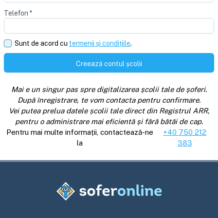
Telefon
*
Sunt de acord cu
termenii și condițiile
.
Creează contul școlii
Mai e un singur pas spre digitalizarea școlii tale de șoferi.
După înregistrare, te vom contacta pentru confirmare.
Vei putea prelua datele școlii tale direct din Registrul ARR,
pentru o administrare mai eficientă și fără bătăi de cap.
Pentru mai multe informații, contactează-ne
+40 750 212
la
383