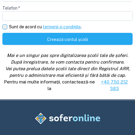
Telefon
*
Sunt de acord cu
termenii și condițiile
.
Creează contul școlii
Mai e un singur pas spre digitalizarea școlii tale de șoferi.
După înregistrare, te vom contacta pentru confirmare.
Vei putea prelua datele școlii tale direct din Registrul ARR,
pentru o administrare mai eficientă și fără bătăi de cap.
Pentru mai multe informații, contactează-ne
+40 750 212
la
383