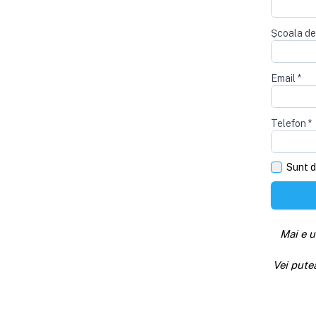
Școala de
Email
*
Telefon
*
Sunt d
Mai e u
Vei pute