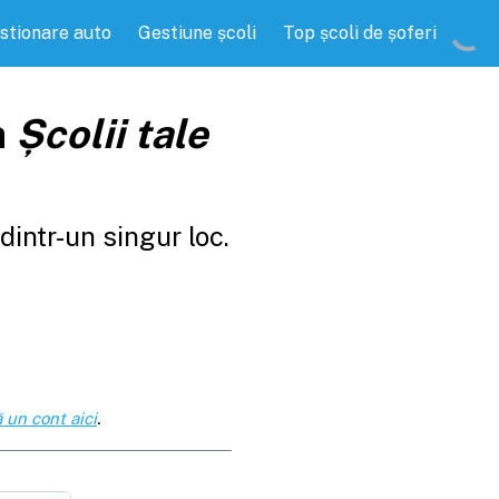
stionare auto
Gestiune școli
Top școli de șoferi
a
Școlii tale
intr-un singur loc.
 un cont aici
.