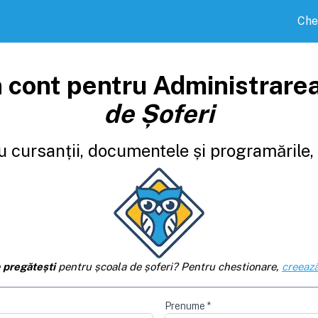
Che
 cont pentru Administrare
de Șoferi
 cursanții, documentele și programările, d
e
pregătești
pentru școala de șoferi? Pentru chestionare,
creează
Prenume
*