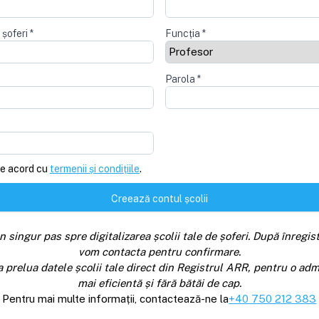
 șoferi
*
Funcția
*
Parola
*
e acord cu
termenii și condițiile
.
Creează contul școlii
n singur pas spre digitalizarea școlii tale de șoferi. După înregist
vom contacta pentru confirmare.
a prelua datele școlii tale direct din Registrul ARR, pentru o adm
mai eficientă și fără bătăi de cap.
Pentru mai multe informații, contactează-ne la
+40 750 212 383