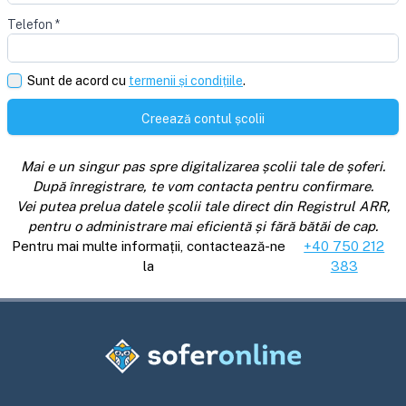
Telefon
*
Sunt de acord cu
termenii și condițiile
.
Creează contul școlii
Mai e un singur pas spre digitalizarea școlii tale de șoferi.
După înregistrare, te vom contacta pentru confirmare.
Vei putea prelua datele școlii tale direct din Registrul ARR,
pentru o administrare mai eficientă și fără bătăi de cap.
Pentru mai multe informații, contactează-ne
+40 750 212
la
383