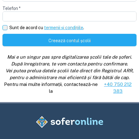
Telefon
*
Sunt de acord cu
termenii și condițiile
.
Creează contul școlii
Mai e un singur pas spre digitalizarea școlii tale de șoferi.
După înregistrare, te vom contacta pentru confirmare.
Vei putea prelua datele școlii tale direct din Registrul ARR,
pentru o administrare mai eficientă și fără bătăi de cap.
Pentru mai multe informații, contactează-ne
+40 750 212
la
383