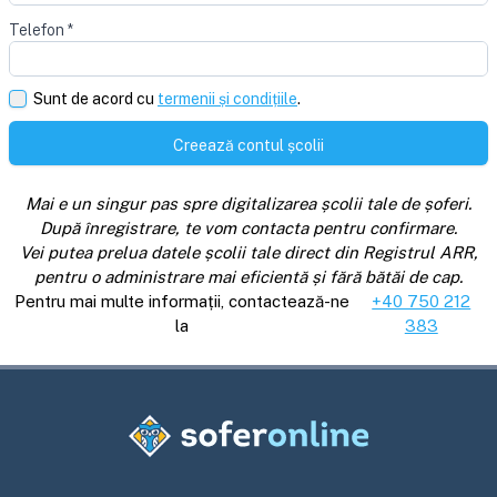
Telefon
*
Sunt de acord cu
termenii și condițiile
.
Creează contul școlii
Mai e un singur pas spre digitalizarea școlii tale de șoferi.
După înregistrare, te vom contacta pentru confirmare.
Vei putea prelua datele școlii tale direct din Registrul ARR,
pentru o administrare mai eficientă și fără bătăi de cap.
Pentru mai multe informații, contactează-ne
+40 750 212
la
383