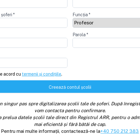
 șoferi
*
Funcția
*
Parola
*
e acord cu
termenii și condițiile
.
Creează contul școlii
n singur pas spre digitalizarea școlii tale de șoferi. După înregist
vom contacta pentru confirmare.
a prelua datele școlii tale direct din Registrul ARR, pentru o adm
mai eficientă și fără bătăi de cap.
Pentru mai multe informații, contactează-ne la
+40 750 212 383