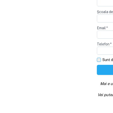
Școala de
Email
*
Telefon
*
Sunt d
Mai e u
Vei pute