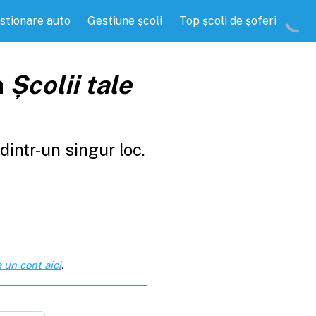
stionare auto
Gestiune școli
Top școli de șoferi
a
Școlii tale
intr-un singur loc.
 un cont aici
.