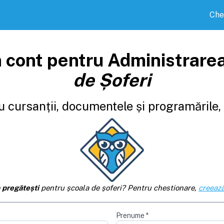
Che
 cont pentru Administrare
de Șoferi
 cursanții, documentele și programările, d
e
pregătești
pentru școala de șoferi? Pentru chestionare,
creează
Prenume
*