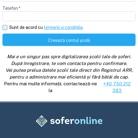
Telefon
*
Sunt de acord cu
termenii și condițiile
.
Creează contul școlii
Mai e un singur pas spre digitalizarea școlii tale de șoferi.
După înregistrare, te vom contacta pentru confirmare.
Vei putea prelua datele școlii tale direct din Registrul ARR,
pentru o administrare mai eficientă și fără bătăi de cap.
Pentru mai multe informații, contactează-ne
+40 750 212
la
383