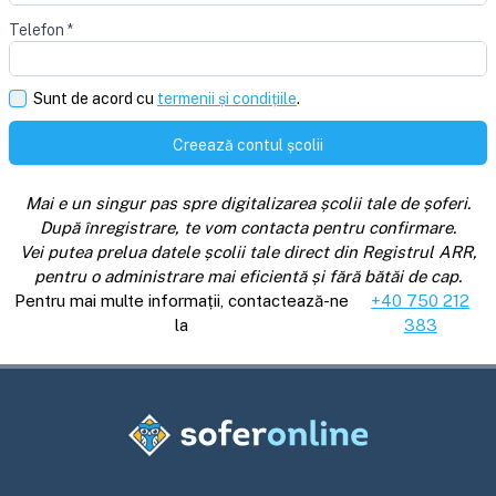
Telefon
*
Sunt de acord cu
termenii și condițiile
.
Creează contul școlii
Mai e un singur pas spre digitalizarea școlii tale de șoferi.
După înregistrare, te vom contacta pentru confirmare.
Vei putea prelua datele școlii tale direct din Registrul ARR,
pentru o administrare mai eficientă și fără bătăi de cap.
Pentru mai multe informații, contactează-ne
+40 750 212
la
383