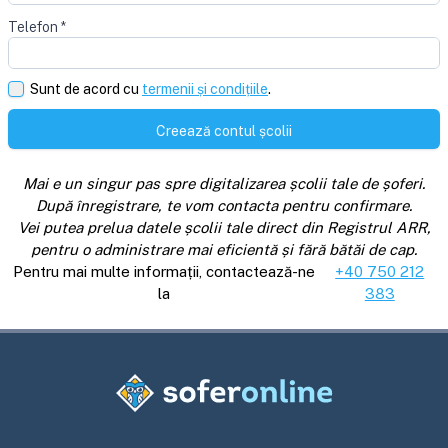
Telefon
*
Sunt de acord cu
termenii și condițiile
.
Creează contul școlii
Mai e un singur pas spre digitalizarea școlii tale de șoferi.
După înregistrare, te vom contacta pentru confirmare.
Vei putea prelua datele școlii tale direct din Registrul ARR,
pentru o administrare mai eficientă și fără bătăi de cap.
Pentru mai multe informații, contactează-ne
+40 750 212
la
383