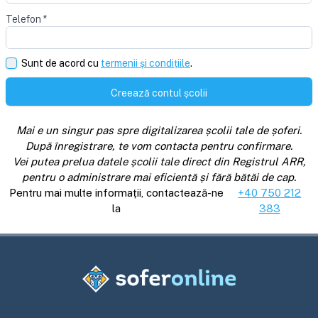
Telefon
*
Sunt de acord cu
termenii și condițiile
.
Creează contul școlii
Mai e un singur pas spre digitalizarea școlii tale de șoferi.
După înregistrare, te vom contacta pentru confirmare.
Vei putea prelua datele școlii tale direct din Registrul ARR,
pentru o administrare mai eficientă și fără bătăi de cap.
Pentru mai multe informații, contactează-ne
+40 750 212
la
383