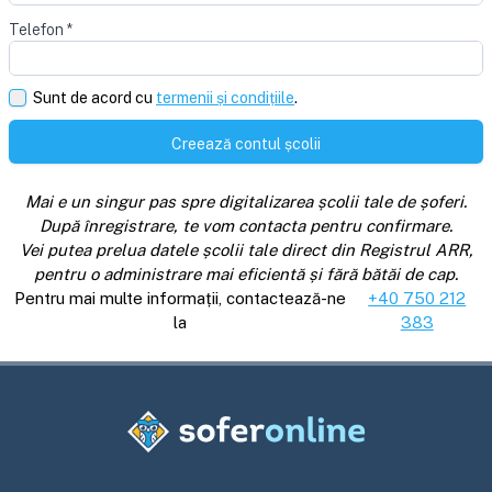
Telefon
*
Sunt de acord cu
termenii și condițiile
.
Creează contul școlii
Mai e un singur pas spre digitalizarea școlii tale de șoferi.
După înregistrare, te vom contacta pentru confirmare.
Vei putea prelua datele școlii tale direct din Registrul ARR,
pentru o administrare mai eficientă și fără bătăi de cap.
Pentru mai multe informații, contactează-ne
+40 750 212
la
383