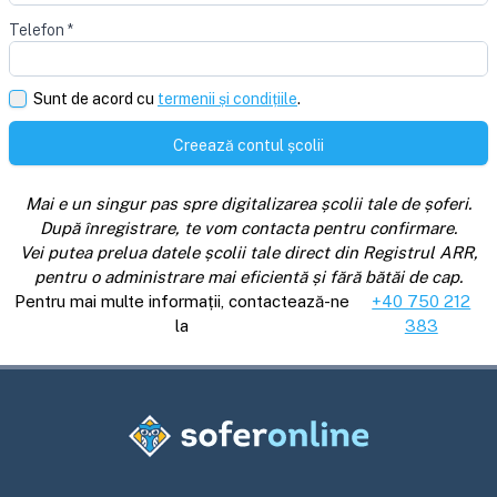
Telefon
*
Sunt de acord cu
termenii și condițiile
.
Creează contul școlii
Mai e un singur pas spre digitalizarea școlii tale de șoferi.
După înregistrare, te vom contacta pentru confirmare.
Vei putea prelua datele școlii tale direct din Registrul ARR,
pentru o administrare mai eficientă și fără bătăi de cap.
Pentru mai multe informații, contactează-ne
+40 750 212
la
383