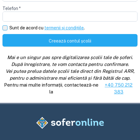
Telefon
*
Sunt de acord cu
termenii și condițiile
.
Creează contul școlii
Mai e un singur pas spre digitalizarea școlii tale de șoferi.
După înregistrare, te vom contacta pentru confirmare.
Vei putea prelua datele școlii tale direct din Registrul ARR,
pentru o administrare mai eficientă și fără bătăi de cap.
Pentru mai multe informații, contactează-ne
+40 750 212
la
383