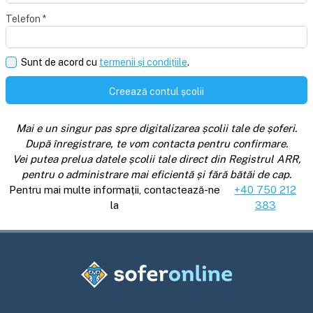
Telefon
*
Sunt de acord cu
termenii și condițiile
.
Creează contul școlii
Mai e un singur pas spre digitalizarea școlii tale de șoferi.
După înregistrare, te vom contacta pentru confirmare.
Vei putea prelua datele școlii tale direct din Registrul ARR,
pentru o administrare mai eficientă și fără bătăi de cap.
Pentru mai multe informații, contactează-ne
+40 750 212
la
383