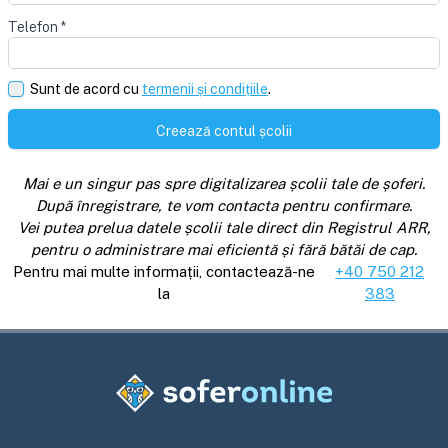
Telefon
*
Sunt de acord cu
termenii și condițiile
.
Creează contul școlii
Mai e un singur pas spre digitalizarea școlii tale de șoferi.
După înregistrare, te vom contacta pentru confirmare.
Vei putea prelua datele școlii tale direct din Registrul ARR,
pentru o administrare mai eficientă și fără bătăi de cap.
Pentru mai multe informații, contactează-ne
+40 750 212
la
383