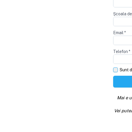
Școala de
Email
*
Telefon
*
Sunt d
Mai e u
Vei pute