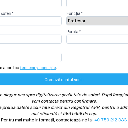
 șoferi
*
Funcția
*
Parola
*
e acord cu
termenii și condițiile
.
Creează contul școlii
n singur pas spre digitalizarea școlii tale de șoferi. După înregist
vom contacta pentru confirmare.
a prelua datele școlii tale direct din Registrul ARR, pentru o adm
mai eficientă și fără bătăi de cap.
Pentru mai multe informații, contactează-ne la
+40 750 212 383