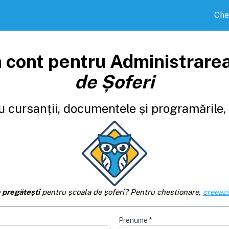
Che
 cont pentru Administrare
de Șoferi
 cursanții, documentele și programările, d
e
pregătești
pentru școala de șoferi? Pentru chestionare,
creează
Prenume
*