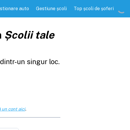
stionare auto
Gestiune școli
Top școli de șoferi
a
Școlii tale
intr-un singur loc.
 un cont aici
.