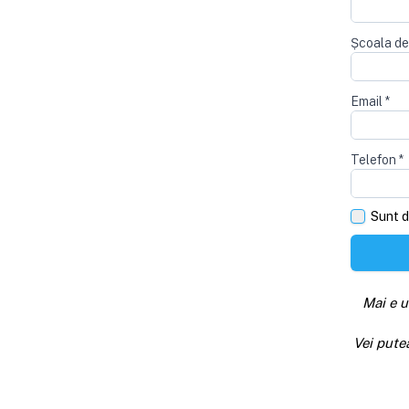
Școala de
Email
*
Telefon
*
Sunt d
Mai e u
Vei pute