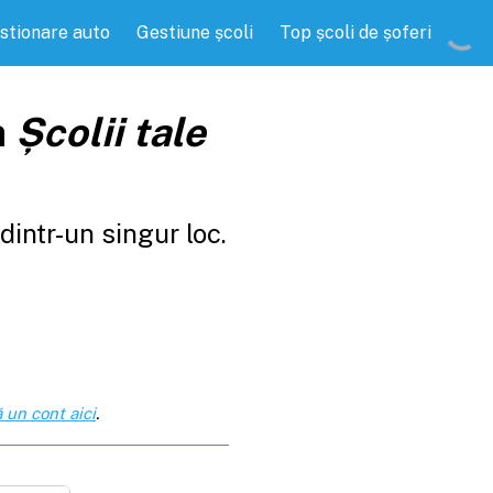
stionare auto
Gestiune școli
Top școli de șoferi
a
Școlii tale
intr-un singur loc.
 un cont aici
.