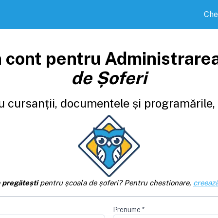
Che
 cont pentru Administrare
de Șoferi
 cursanții, documentele și programările, d
e
pregătești
pentru școala de șoferi? Pentru chestionare,
creează
Prenume
*