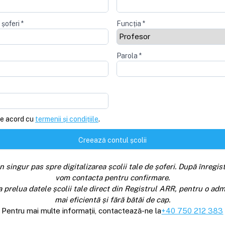
 șoferi
*
Funcția
*
Parola
*
e acord cu
termenii și condițiile
.
Creează contul școlii
n singur pas spre digitalizarea școlii tale de șoferi. După înregist
vom contacta pentru confirmare.
a prelua datele școlii tale direct din Registrul ARR, pentru o adm
mai eficientă și fără bătăi de cap.
Pentru mai multe informații, contactează-ne la
+40 750 212 383