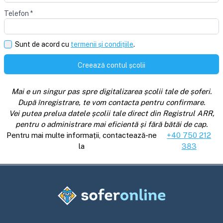
Telefon
*
Sunt de acord cu
termenii și condițiile
.
Creează contul școlii
Mai e un singur pas spre digitalizarea școlii tale de șoferi.
După înregistrare, te vom contacta pentru confirmare.
Vei putea prelua datele școlii tale direct din Registrul ARR,
pentru o administrare mai eficientă și fără bătăi de cap.
Pentru mai multe informații, contactează-ne
+40 750 212
la
383