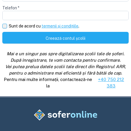
Telefon
*
Sunt de acord cu
termenii și condițiile
.
Creează contul școlii
Mai e un singur pas spre digitalizarea școlii tale de șoferi.
După înregistrare, te vom contacta pentru confirmare.
Vei putea prelua datele școlii tale direct din Registrul ARR,
pentru o administrare mai eficientă și fără bătăi de cap.
Pentru mai multe informații, contactează-ne
+40 750 212
la
383