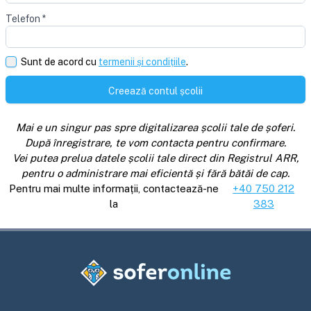
Telefon
*
Sunt de acord cu
termenii și condițiile
.
Creează contul școlii
Mai e un singur pas spre digitalizarea școlii tale de șoferi.
După înregistrare, te vom contacta pentru confirmare.
Vei putea prelua datele școlii tale direct din Registrul ARR,
pentru o administrare mai eficientă și fără bătăi de cap.
Pentru mai multe informații, contactează-ne
+40 750 212
la
383