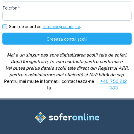
Telefon
*
Sunt de acord cu
termenii și condițiile
.
Creează contul școlii
Mai e un singur pas spre digitalizarea școlii tale de șoferi.
După înregistrare, te vom contacta pentru confirmare.
Vei putea prelua datele școlii tale direct din Registrul ARR,
pentru o administrare mai eficientă și fără bătăi de cap.
Pentru mai multe informații, contactează-ne
+40 750 212
la
383