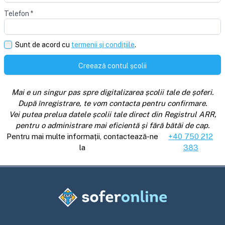
Telefon
*
Sunt de acord cu
termenii și condițiile
.
Creează contul școlii
Mai e un singur pas spre digitalizarea școlii tale de șoferi.
După înregistrare, te vom contacta pentru confirmare.
Vei putea prelua datele școlii tale direct din Registrul ARR,
pentru o administrare mai eficientă și fără bătăi de cap.
Pentru mai multe informații, contactează-ne
+40 750 212
la
383