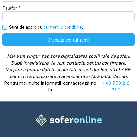
Telefon
*
Sunt de acord cu
termenii și condițiile
.
Creează contul școlii
Mai e un singur pas spre digitalizarea școlii tale de șoferi.
După înregistrare, te vom contacta pentru confirmare.
Vei putea prelua datele școlii tale direct din Registrul ARR,
pentru o administrare mai eficientă și fără bătăi de cap.
Pentru mai multe informații, contactează-ne
+40 750 212
la
383