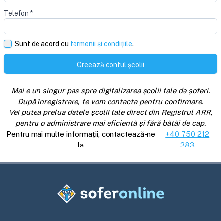
Telefon
*
Sunt de acord cu
termenii și condițiile
.
Creează contul școlii
Mai e un singur pas spre digitalizarea școlii tale de șoferi.
După înregistrare, te vom contacta pentru confirmare.
Vei putea prelua datele școlii tale direct din Registrul ARR,
pentru o administrare mai eficientă și fără bătăi de cap.
Pentru mai multe informații, contactează-ne
+40 750 212
la
383