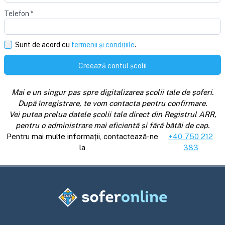
Telefon
*
Sunt de acord cu
termenii și condițiile
.
Creează contul școlii
Mai e un singur pas spre digitalizarea școlii tale de șoferi.
După înregistrare, te vom contacta pentru confirmare.
Vei putea prelua datele școlii tale direct din Registrul ARR,
pentru o administrare mai eficientă și fără bătăi de cap.
Pentru mai multe informații, contactează-ne
+40 750 212
la
383