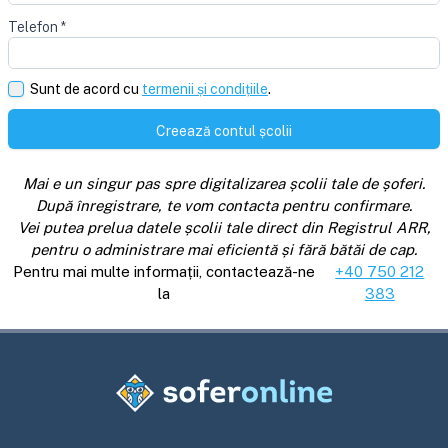
Telefon
*
Sunt de acord cu
termenii și condițiile
.
Creează contul școlii
Mai e un singur pas spre digitalizarea școlii tale de șoferi.
După înregistrare, te vom contacta pentru confirmare.
Vei putea prelua datele școlii tale direct din Registrul ARR,
pentru o administrare mai eficientă și fără bătăi de cap.
Pentru mai multe informații, contactează-ne
+40 750 212
la
383